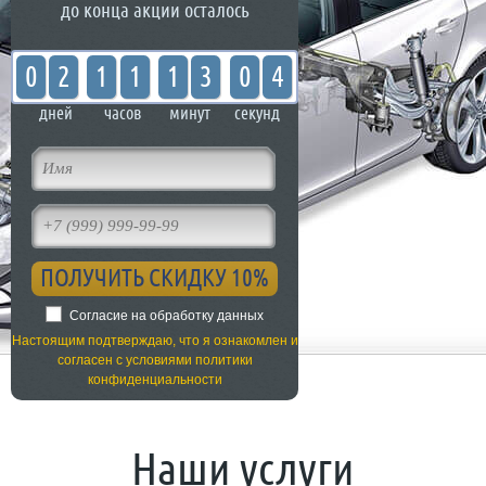
до конца акции осталось
0
2
1
1
1
3
0
4
дней
часов
минут
секунд
Согласие на обработку данных
Настоящим подтверждаю, что я ознакомлен и
согласен с условиями политики
конфиденциальности
Наши услуги