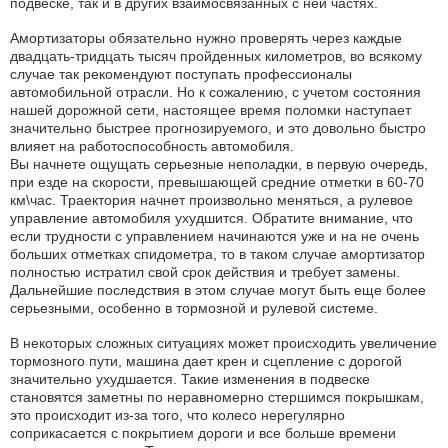
подвеске, так и в других взаимосвязанных с ней частях.
Амортизаторы обязательно нужно проверять через каждые
двадцать-тридцать тысяч пройденных километров, во всякому
случае так рекомендуют поступать профессионалы
автомобильной отрасли. Но к сожалению, с учетом состояния
нашей дорожной сети, настоящее время поломки наступает
значительно быстрее прогнозируемого, и это довольно быстро
влияет на работоспособность автомобиля.
Вы начнете ощущать серьезные неполадки, в первую очередь,
при езде на скорости, превышающей средние отметки в 60-70
км\час. Траектория начнет произвольно меняться, а рулевое
управление автомобиля ухудшится. Обратите внимание, что
если трудности с управлением начинаются уже и на не очень
больших отметках спидометра, то в таком случае амортизатор
полностью истратил свой срок действия и требует замены.
Дальнейшие последствия в этом случае могут быть еще более
серьезными, особенно в тормозной и рулевой системе.
В некоторых сложных ситуациях может происходить увеличение
тормозного пути, машина дает крен и сцепление с дорогой
значительно ухудшается. Такие изменения в подвеске
становятся заметны по неравномерно стершимся покрышкам,
это происходит из-за того, что колесо нерегулярно
соприкасается с покрытием дороги и все больше времени