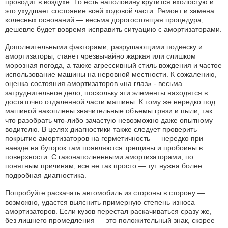
проводит в воздухе. То есть наполовину крутится вхолостую и
это ухудшает состояние всей ходовой части. Ремонт и замена
колесных оснований — весьма дорогостоящая процедура,
дешевле будет вовремя исправить ситуацию с амортизаторами.
Дополнительными факторами, разрушающими подвеску и
амортизаторы, станет чрезвычайно жаркая или слишком
морозная погода, а также агрессивный стиль вождения и частое
использование машины на неровной местности. К сожалению,
оценка состояния амортизаторов «на глаз» - весьма
затруднительное дело, поскольку эти элементы находятся в
достаточно отдаленной части машины. К тому же нередко под
машиной накоплены значительные объемы грязи и пыли, так
что разобрать что-либо зачастую невозможно даже опытному
водителю. В целях диагностики также следует проверить
покрытие амортизаторов на герметичность — нередко при
наезде на бугорок там появляются трещины и пробоины в
поверхности. С газонаполненными амортизаторами, по
понятным причинам, все не так просто — тут нужна более
подробная диагностика.
Попробуйте раскачать автомобиль из стороны в сторону —
возможно, удастся выяснить примерную степень износа
амортизаторов. Если кузов перестал раскачиваться сразу же,
без лишнего промедления — это положительный знак, скорее